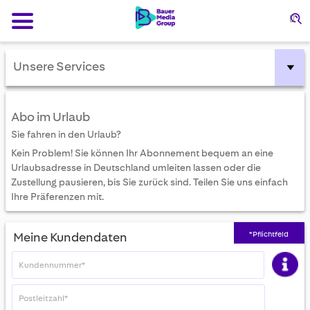
var et_seg1 = localStorage.getItem('gender') || ''; function
getCookie(name) { const value = document.cookie .split('; ') .find(row
Su
=> row.startsWith(name + '=')); return value ? value.split('=')[1] : ''; } var
et_seg2 = getCookie('advertiser'); var et_seg3 = 'Europa'; var et_seg4 =
(function() { var cookies = document.cookie.split(';'); var vwoData = [];
Unsere Services
cookies.forEach(function(cookie) { var trimmed = cookie.trim(); var
match = trimmed.match(/^_vis_opt_exp_(\d+)_combi=(\d+)/); if
(match) { var campaignId = match[1]; var variation = match[2];
Abo im Urlaub
vwoData.push('exp_' + campaignId + ':' + variation); } }); return
vwoData.join('|'); })();
Sie fahren in den Urlaub?
Kein Problem! Sie können Ihr Abonnement bequem an eine
Urlaubsadresse in Deutschland umleiten lassen oder die
Zustellung pausieren, bis Sie zurück sind. Teilen Sie uns einfach
Ihre Präferenzen mit.
*Pflichtfeld
Meine Kundendaten
Ihre Kundennummer hat 13 Stellen
und ist in Ihrer Korrespondenz