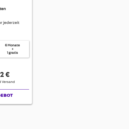
ten
r jederzeit
6 Monate
+
1 gratis
2 €
nd Versand
GEBOT