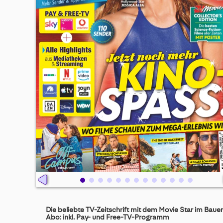
Skip
to
Die beliebte TV-Zeitschrift mit dem Movie Star im Bauer
the
Abo: inkl. Pay- und Free-TV-Programm
beginning