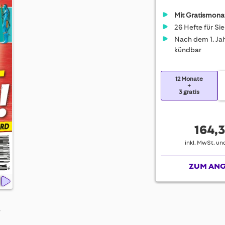
Mit Gratismona
26 Hefte für Sie
Nach dem 1. Jah
kündbar
12 Monate
+
3 gratis
164,3
inkl. MwSt. u
ZUM AN